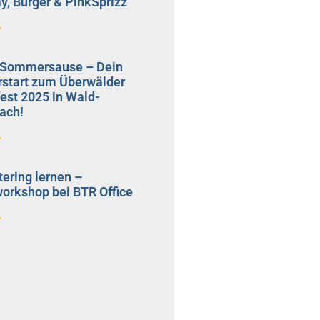
y, Burger & PinkSprizz
»
s Sommersause – Dein
tart zum Überwälder
est 2025 in Wald-
ach!
»
ering lernen –
workshop bei BTR Office
»