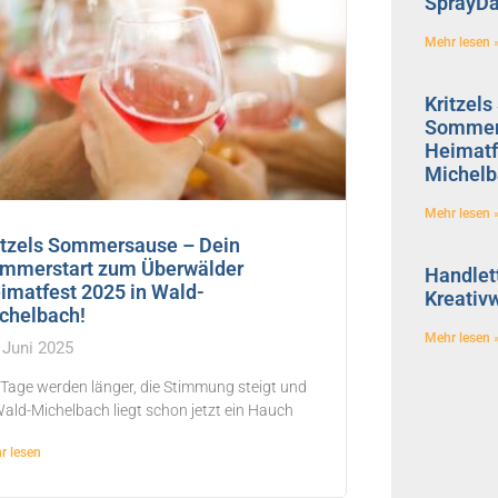
SprayDa
Mehr lesen 
Kritzel
Sommers
Heimatf
Michelb
Mehr lesen 
itzels Sommersause – Dein
mmerstart zum Überwälder
Handlett
imatfest 2025 in Wald-
Kreativ
chelbach!
Mehr lesen 
 Juni 2025
 Tage werden länger, die Stimmung steigt und
Wald-Michelbach liegt schon jetzt ein Hauch
r lesen