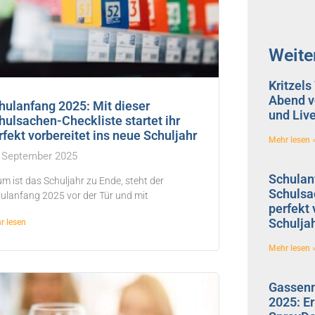
Weite
Kritzel
Abend vo
hulanfang 2025: Mit dieser
und Liv
hulsachen-Checkliste startet ihr
rfekt vorbereitet ins neue Schuljahr
Mehr lesen 
 September 2025
Schulan
m ist das Schuljahr zu Ende, steht der
Schulsac
ulanfang 2025 vor der Tür und mit
perfekt 
Schulja
r lesen
Mehr lesen 
Gassenm
2025: E