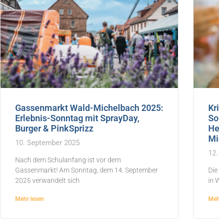
Gassenmarkt Wald-Michelbach 2025:
Kr
Erlebnis-Sonntag mit SprayDay,
So
Burger & PinkSprizz
He
Mi
10. September 2025
12.
Nach dem Schulanfang ist vor dem
Gassenmarkt! Am Sonntag, dem 14. September
Die
2025 verwandelt sich
in 
Mehr lesen
Meh