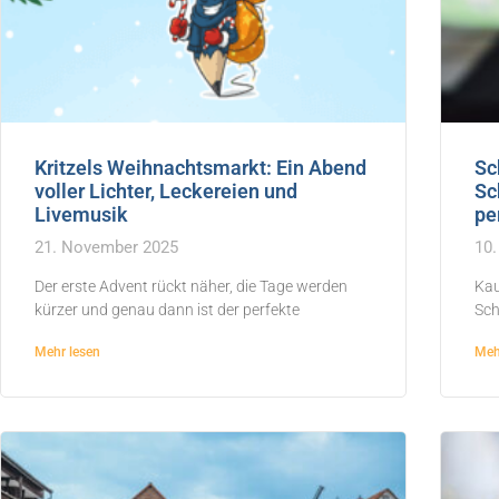
Kritzels Weihnachtsmarkt: Ein Abend
Sc
voller Lichter, Leckereien und
Sc
Livemusik
pe
21. November 2025
10.
Der erste Advent rückt näher, die Tage werden
Kau
kürzer und genau dann ist der perfekte
Sch
Mehr lesen
Meh