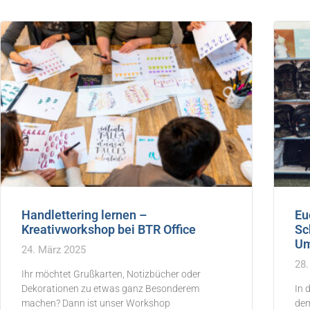
Handlettering lernen –
Eu
Kreativworkshop bei BTR Office
Sc
Um
24. März 2025
28.
Ihr möchtet Grußkarten, Notizbücher oder
Dekorationen zu etwas ganz Besonderem
In 
machen? Dann ist unser Workshop
dem