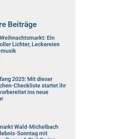
re Beiträge
s Weihnachtsmarkt: Ein
ller Lichter, Leckereien
emusik
»
fang 2025: Mit dieser
hen-Checkliste startet ihr
vorbereitet ins neue
hr
»
arkt Wald-Michelbach
rlebnis-Sonntag mit